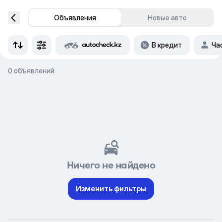
Объявления
Новые авто
В кредит
Ча
0 объявлений
Ничего не найдено
Изменить фильтры