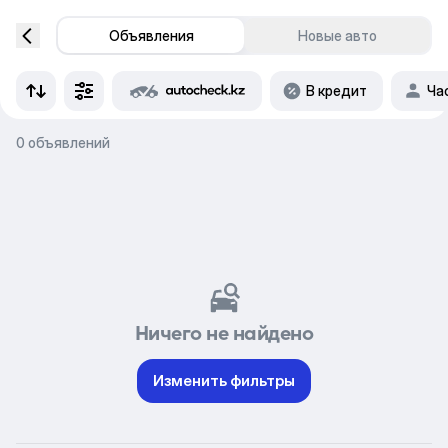
Объявления
Новые авто
В кредит
Ча
0 объявлений
Ничего не найдено
Изменить фильтры