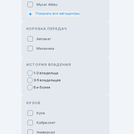
Mycar Aktau
Показать все автоцентры
Mycar Uralsk
Haval & Tank Kyzylorda
КОРОБКА ПЕРЕДАЧ
Haval & Tank Pavlodar
Автомат
Bavaria Almaty
Механика
Mycar Shymkent
Bavaria Astana
ИСТОРИЯ ВЛАДЕНИЯ
GWM Nurly Zhol
1-2 владельца
3-5 владельцев
Chery Astana
6 и более
Changan Auto Nurly Zhol
Haval Atyrau
КУЗОВ
Hyundai Auto Almaty
Купе
Hyundai Auto Astana
Кабриолет
Hyundai Premium Kostanai
Универсал