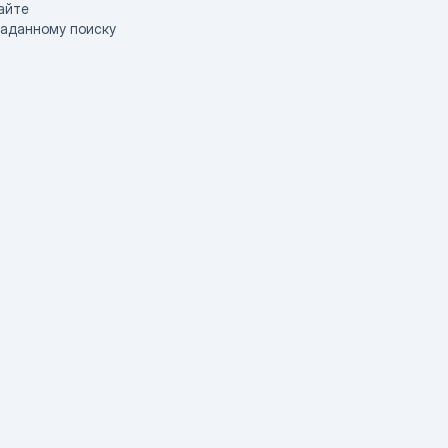
айте
заданному поиску