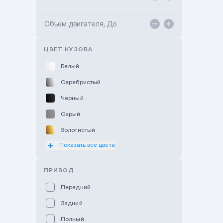
TANK Motors Karaganda
Объем двигателя, До
Hyundai ShymCity
Toyota Shygys
ЦВЕТ КУЗОВА
Белый
Серебристый
Черный
Серый
Золотистый
Показать все цвета
Оранжевый
Розовый
ПРИВОД
Красный
Передний
Пурпурный
Задний
Коричневый
Полный