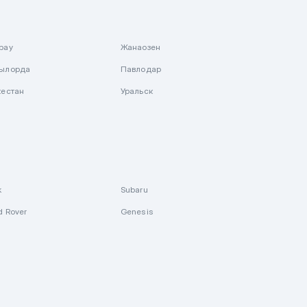
рау
Жанаозен
ылорда
Павлодар
кестан
Уральск
k
Subaru
d Rover
Genesis