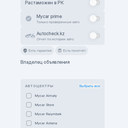
Растаможен в РК
Mycar prime
Только проверенные авто
Autocheck.kz
Отчет по истории авто
Есть гарантия
Есть техотчёт
Владелец объявления
АВТОЦЕНТРЫ
Выбрать все
Mycar Almaty
Mycar Store
Mycar Raiymbek
Mycar Astana