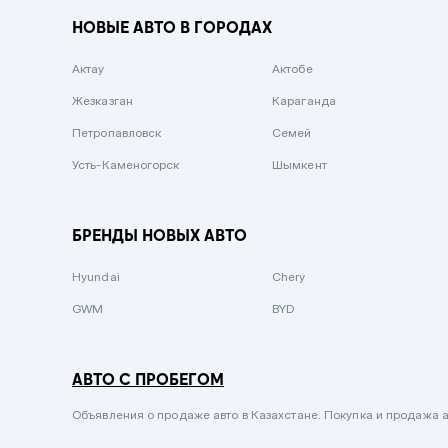
Вишневый
НОВЫЕ АВТО В ГОРОДАХ
Серебристый металлик
Актау
Темно-коричневый
Актобе
Жезказган
Бело-Дымчатый
Караганда
Петропавловск
Светло-зелёный металлик
Семей
Усть-Каменогорск
Бирюзовый
Шымкент
Темно-синий металлик
Зеленый металлик
БРЕНДЫ НОВЫХ АВТО
Комбинированный
Hyundai
Chery
GWM
BYD
АВТО С ПРОБЕГОМ
Объявления о продаже авто в Казахстане. Покупка и продажа а