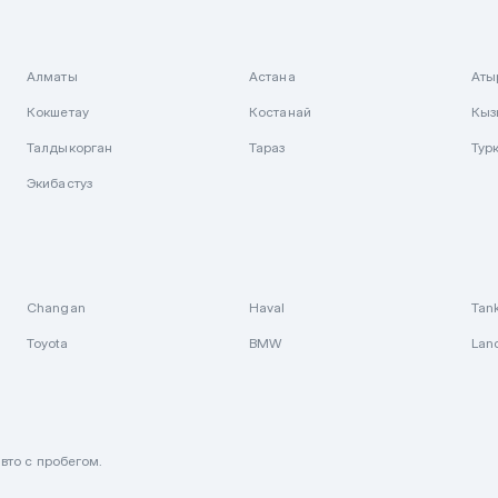
Алматы
Астана
Аты
Кокшетау
Костанай
Кыз
Талдыкорган
Тараз
Тур
Экибастуз
Changan
Haval
Tan
Toyota
BMW
Lan
вто с пробегом.