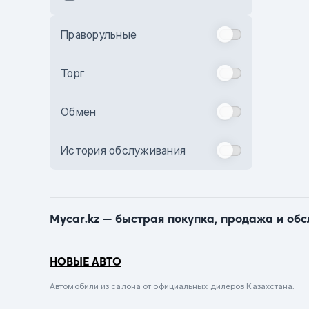
Голубой
Синий
Праворульные
Фиолетовый
Зеленый
Торг
Желтый
Обмен
Бежевый
Бордовый
История обслуживания
Комбинированный
Бронзовый
Темно-синий
Mycar.kz — быстрая покупка, продажа и об
Серый металлик
Сиреневый металлик
НОВЫЕ АВТО
Черный металлик
Автомобили из салона от официальных дилеров Казахстана.
Стальной