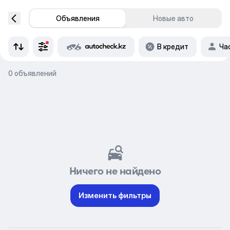
Объявления
Новые авто
В кредит
Ча
0 объявлений
Ничего не найдено
Изменить фильтры