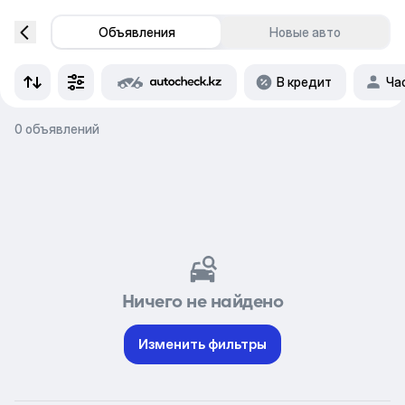
Объявления
Новые авто
В кредит
Ча
0 объявлений
Ничего не найдено
Изменить фильтры