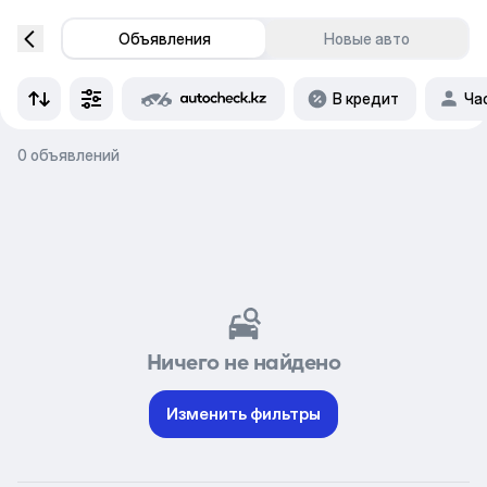
Объявления
Новые авто
В кредит
Ча
0 объявлений
Ничего не найдено
Изменить фильтры