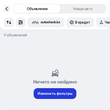
Объявления
Новые авто
В кредит
Ча
0 объявлений
Ничего не найдено
Изменить фильтры