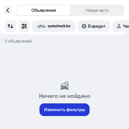
Объявления
Новые авто
В кредит
Ча
0 объявлений
Ничего не найдено
Изменить фильтры