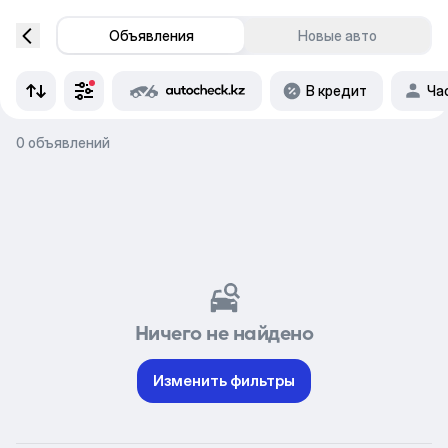
Объявления
Новые авто
В кредит
Ча
0 объявлений
Ничего не найдено
Изменить фильтры