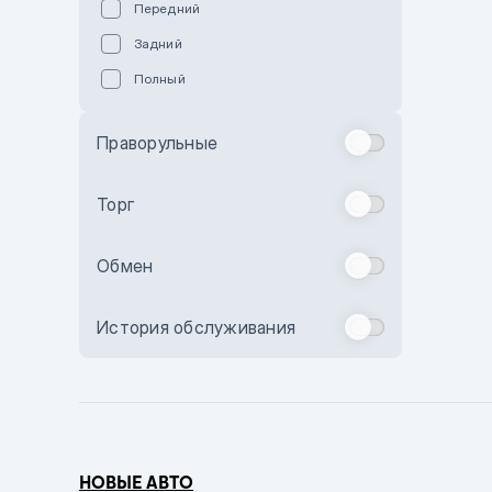
Передний
Пурпурный
Задний
Коричневый
Полный
Голубой
Синий
Праворульные
Фиолетовый
Зеленый
Торг
Желтый
Обмен
Бежевый
Бордовый
История обслуживания
Комбинированный
Бронзовый
Темно-синий
Серый металлик
НОВЫЕ АВТО
Сиреневый металлик