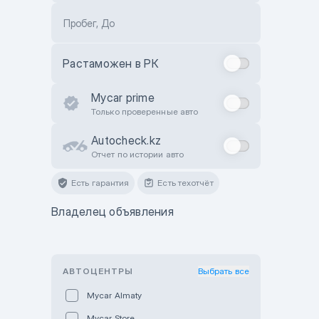
Пробег, До
Растаможен в РК
Mycar prime
Только проверенные авто
Autocheck.kz
Отчет по истории авто
Есть гарантия
Есть техотчёт
Владелец объявления
АВТОЦЕНТРЫ
Выбрать все
Mycar Almaty
Mycar Store