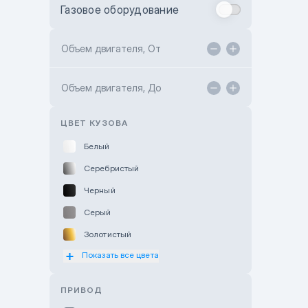
Газовое оборудование
Toyota Astana
Toyota Kokshetau
Объем двигателя, От
TANK Motors Karaganda
Объем двигателя, До
Hyundai ShymCity
Toyota Shygys
ЦВЕТ КУЗОВА
Белый
Серебристый
Черный
Серый
Золотистый
Показать все цвета
Оранжевый
Розовый
ПРИВОД
Красный