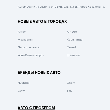
Черный металлик
Автомобили из салона от официальных дилеров Казахстана.
Стальной
НОВЫЕ АВТО В ГОРОДАХ
Вишневый
Серебристый металлик
Актау
Актобе
Темно-коричневый
Жезказган
Караганда
Бело-Дымчатый
Петропавловск
Семей
Светло-зелёный металлик
Усть-Каменогорск
Шымкент
Бирюзовый
Темно-синий металлик
БРЕНДЫ НОВЫХ АВТО
Зеленый металлик
Hyundai
Chery
Комбинированный
GWM
BYD
АВТО С ПРОБЕГОМ