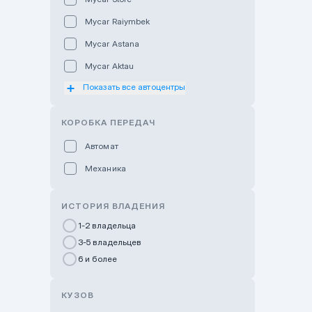
Mycar Raiymbek
Mycar Astana
Mycar Aktau
Показать все автоцентры
Mycar Uralsk
Haval & Tank Kyzylorda
КОРОБКА ПЕРЕДАЧ
Haval & Tank Pavlodar
Автомат
Bavaria Almaty
Механика
Mycar Shymkent
Bavaria Astana
ИСТОРИЯ ВЛАДЕНИЯ
GWM Nurly Zhol
1-2 владельца
3-5 владельцев
Chery Astana
6 и более
Changan Auto Nurly Zhol
Haval Atyrau
КУЗОВ
Hyundai Auto Almaty