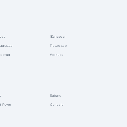
рау
Жанаозен
ылорда
Павлодар
кестан
Уральск
k
Subaru
d Rover
Genesis