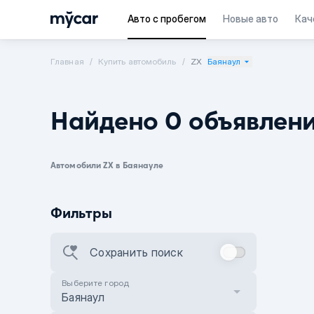
Авто с пробегом
Новые авто
Кач
Главная
Купить автомобиль
ZX
Баянаул
Найдено 0 объявлен
Автомобили ZX в Баянауле
Фильтры
Сохранить поиск
Выберите город
Баянаул