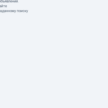
объявлений.
айте
заданному поиску