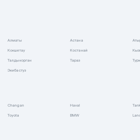
Алматы
Астана
Аты
Кокшетау
Костанай
Кыз
Талдыкорган
Тараз
Тур
Экибастуз
Changan
Haval
Tan
Toyota
BMW
Lan