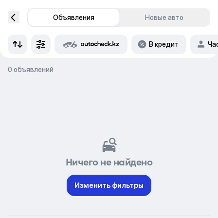
Объявления
Новые авто
В кредит
Ча
0 объявлений
Ничего не найдено
Изменить фильтры