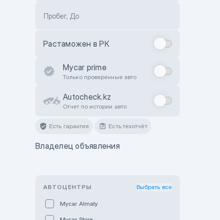
Пробег, До
Растаможен в РК
Mycar prime
Только проверенные авто
Autocheck.kz
Отчет по истории авто
Есть гарантия
Есть техотчёт
Владелец объявления
АВТОЦЕНТРЫ
Выбрать все
Mycar Almaty
Mycar Store