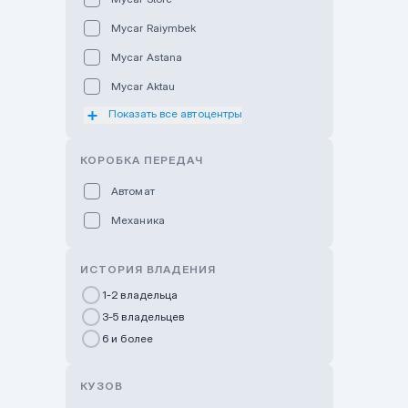
Mycar Raiymbek
Mycar Astana
Mycar Aktau
Показать все автоцентры
Mycar Uralsk
Haval & Tank Kyzylorda
КОРОБКА ПЕРЕДАЧ
Haval & Tank Pavlodar
Автомат
Bavaria Almaty
Механика
Mycar Shymkent
Bavaria Astana
ИСТОРИЯ ВЛАДЕНИЯ
GWM Nurly Zhol
1-2 владельца
3-5 владельцев
Chery Astana
6 и более
Changan Auto Nurly Zhol
Haval Atyrau
КУЗОВ
Hyundai Auto Almaty