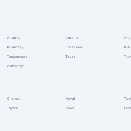
Алматы
Астана
Аты
Кокшетау
Костанай
Кыз
Талдыкорган
Тараз
Тур
Экибастуз
Changan
Haval
Tan
Toyota
BMW
Lan