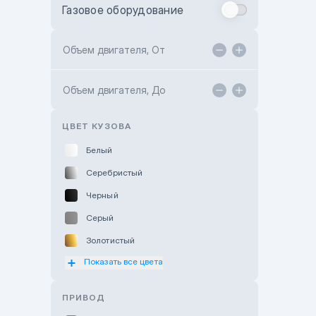
Газовое оборудование
Toyota Astana
Toyota Kokshetau
Объем двигателя, От
TANK Motors Karaganda
Объем двигателя, До
Hyundai ShymCity
Toyota Shygys
ЦВЕТ КУЗОВА
Белый
Серебристый
Черный
Серый
Золотистый
Показать все цвета
Оранжевый
Розовый
ПРИВОД
Красный