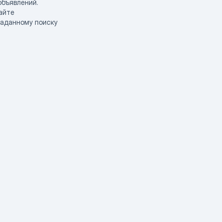
объявлений.
айте
заданному поиску