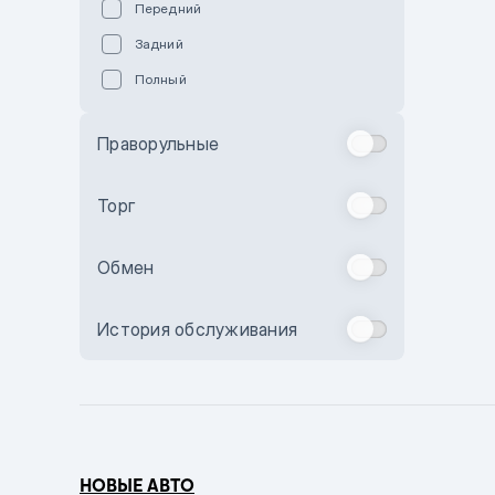
Передний
Пурпурный
Задний
Коричневый
Полный
Голубой
Синий
Праворульные
Фиолетовый
Зеленый
Торг
Желтый
Обмен
Бежевый
Бордовый
История обслуживания
Комбинированный
Бронзовый
Темно-синий
Серый металлик
НОВЫЕ АВТО
Сиреневый металлик