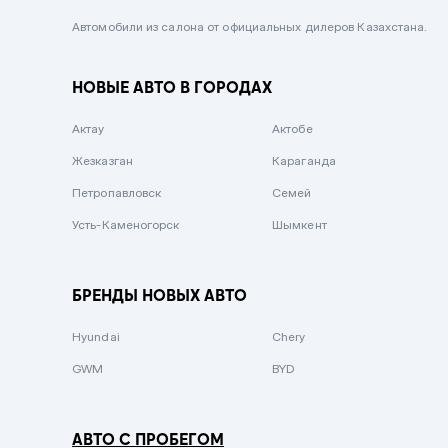
Черный металлик
Автомобили из салона от официальных дилеров Казахстана.
Стальной
НОВЫЕ АВТО В ГОРОДАХ
Вишневый
Серебристый металлик
Актау
Актобе
Темно-коричневый
Жезказган
Караганда
Бело-Дымчатый
Петропавловск
Семей
Светло-зелёный металлик
Усть-Каменогорск
Шымкент
Бирюзовый
Темно-синий металлик
БРЕНДЫ НОВЫХ АВТО
Зеленый металлик
Hyundai
Chery
Комбинированный
GWM
BYD
АВТО С ПРОБЕГОМ