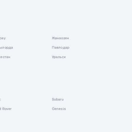
рау
Жанаозен
ылорда
Павлодар
кестан
Уральск
k
Subaru
d Rover
Genesis