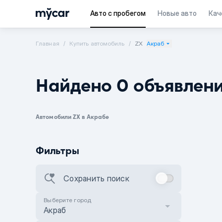
Авто с пробегом
Новые авто
Кач
Главная
Купить автомобиль
ZX
Акраб
Найдено 0 объявлен
Автомобили ZX в Акрабе
Фильтры
Сохранить поиск
Выберите город
Акраб