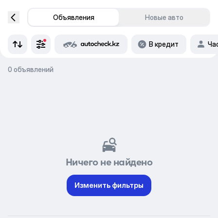
Объявления
Новые авто
В кредит
Ча
0 объявлений
Ничего не найдено
Изменить фильтры