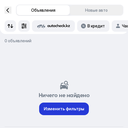
Объявления
Новые авто
В кредит
Ча
0 объявлений
Ничего не найдено
Изменить фильтры