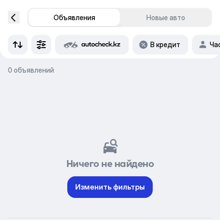
Объявления
Новые авто
В кредит
Ча
0 объявлений
Ничего не найдено
Изменить фильтры