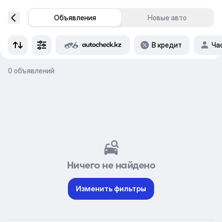
Объявления
Новые авто
В кредит
Ча
0 объявлений
Ничего не найдено
Изменить фильтры