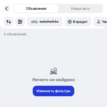
Объявления
Новые авто
В кредит
Ча
0 объявлений
Ничего не найдено
Изменить фильтры