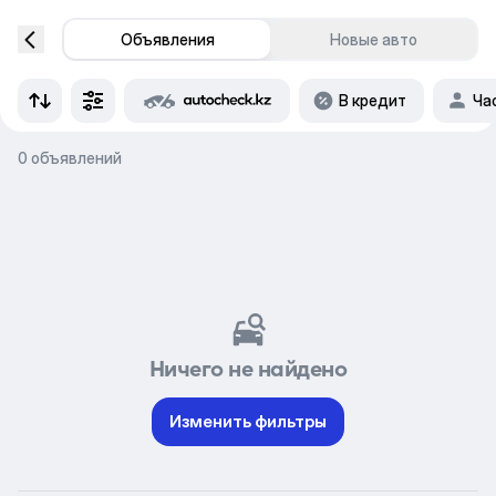
Объявления
Новые авто
В кредит
Ча
0 объявлений
Ничего не найдено
Изменить фильтры