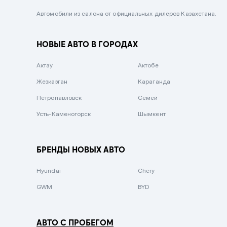
Черный металлик
Автомобили из салона от официальных дилеров Казахстана.
Стальной
НОВЫЕ АВТО В ГОРОДАХ
Вишневый
Серебристый металлик
Актау
Актобе
Темно-коричневый
Жезказган
Караганда
Бело-Дымчатый
Петропавловск
Семей
Светло-зелёный металлик
Усть-Каменогорск
Шымкент
Бирюзовый
Темно-синий металлик
БРЕНДЫ НОВЫХ АВТО
Зеленый металлик
Hyundai
Chery
Комбинированный
GWM
BYD
АВТО С ПРОБЕГОМ