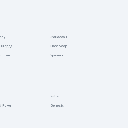
рау
Жанаозен
ылорда
Павлодар
кестан
Уральск
k
Subaru
d Rover
Genesis