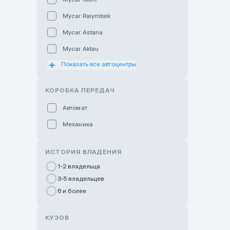
Mycar Raiymbek
Mycar Astana
Mycar Aktau
Показать все автоцентры
Mycar Uralsk
Haval & Tank Kyzylorda
КОРОБКА ПЕРЕДАЧ
Haval & Tank Pavlodar
Автомат
Bavaria Almaty
Механика
Mycar Shymkent
Bavaria Astana
ИСТОРИЯ ВЛАДЕНИЯ
GWM Nurly Zhol
1-2 владельца
3-5 владельцев
Chery Astana
6 и более
Changan Auto Nurly Zhol
Haval Atyrau
КУЗОВ
Hyundai Auto Almaty