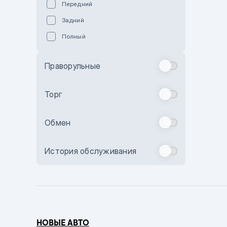
Передний
Пурпурный
Задний
Коричневый
Полный
Голубой
Синий
Праворульные
Фиолетовый
Зеленый
Торг
Желтый
Обмен
Бежевый
Бордовый
История обслуживания
Комбинированный
Бронзовый
Темно-синий
Серый металлик
НОВЫЕ АВТО
Сиреневый металлик