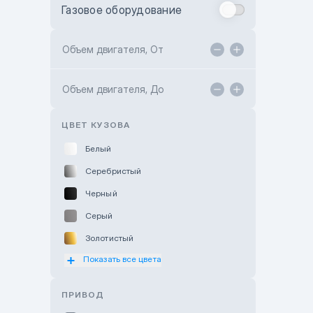
Газовое оборудование
Toyota Astana
Toyota Kokshetau
Объем двигателя, От
TANK Motors Karaganda
Объем двигателя, До
Hyundai ShymCity
Toyota Shygys
ЦВЕТ КУЗОВА
Белый
Серебристый
Черный
Серый
Золотистый
Показать все цвета
Оранжевый
Розовый
ПРИВОД
Красный