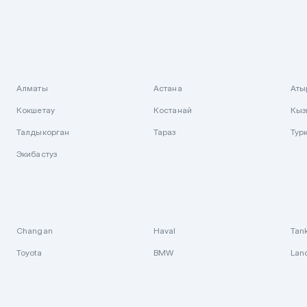
Алматы
Астана
Аты
Кокшетау
Костанай
Кыз
Талдыкорган
Тараз
Тур
Экибастуз
Changan
Haval
Tan
Toyota
BMW
Lan