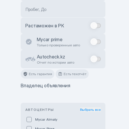
Пробег, До
Растаможен в РК
Mycar prime
Только проверенные авто
Autocheck.kz
Отчет по истории авто
Есть гарантия
Есть техотчёт
Владелец объявления
АВТОЦЕНТРЫ
Выбрать все
Mycar Almaty
Mycar Store