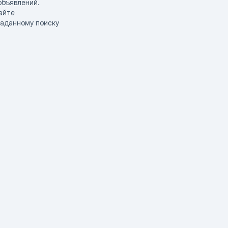
объявлений.
айте
заданному поиску