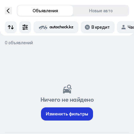
Объявления
Новые авто
В кредит
Ча
0 объявлений
Ничего не найдено
Изменить фильтры