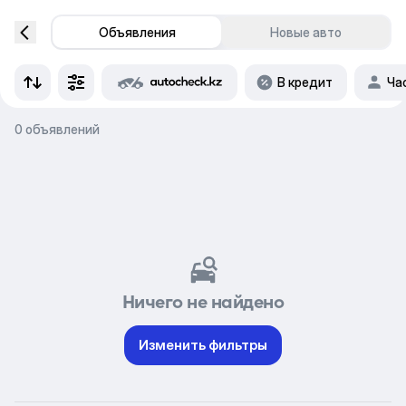
Объявления
Новые авто
В кредит
Ча
0 объявлений
Ничего не найдено
Изменить фильтры