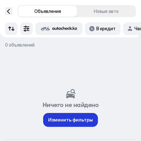
Объявления
Новые авто
В кредит
Ча
0 объявлений
Ничего не найдено
Изменить фильтры