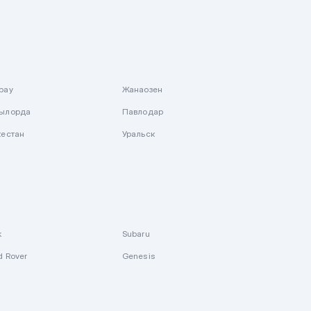
рау
Жанаозен
ылорда
Павлодар
кестан
Уральск
k
Subaru
d Rover
Genesis