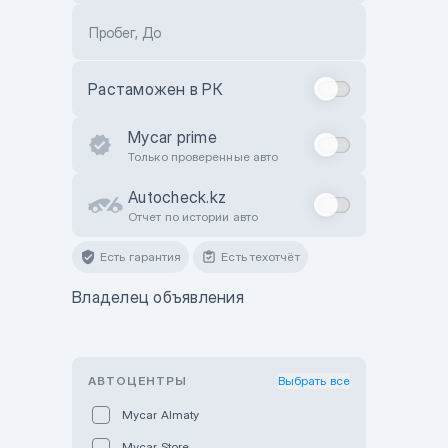
Пробег, До
Растаможен в РК
Mycar prime
Только проверенные авто
Autocheck.kz
Отчет по истории авто
Есть гарантия
Есть техотчёт
Владелец объявления
АВТОЦЕНТРЫ
Выбрать все
Mycar Almaty
Mycar Store