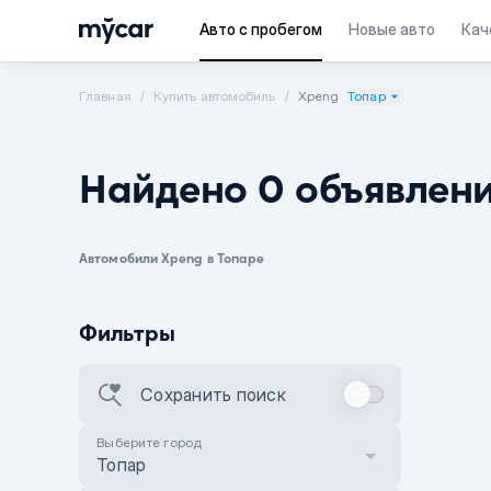
Авто с пробегом
Новые авто
Кач
Главная
Купить автомобиль
Xpeng
Топар
Найдено 0 объявлен
Автомобили Xpeng в Топаре
Фильтры
Сохранить поиск
Выберите город
Топар