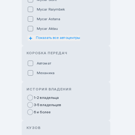
Mycar Raiymbek
Mycar Astana
Mycar Aktau
Показать все автоцентры
Mycar Uralsk
Haval & Tank Kyzylorda
КОРОБКА ПЕРЕДАЧ
Haval & Tank Pavlodar
Автомат
Bavaria Almaty
Механика
Mycar Shymkent
Bavaria Astana
ИСТОРИЯ ВЛАДЕНИЯ
GWM Nurly Zhol
1-2 владельца
3-5 владельцев
Chery Astana
6 и более
Changan Auto Nurly Zhol
Haval Atyrau
КУЗОВ
Hyundai Auto Almaty