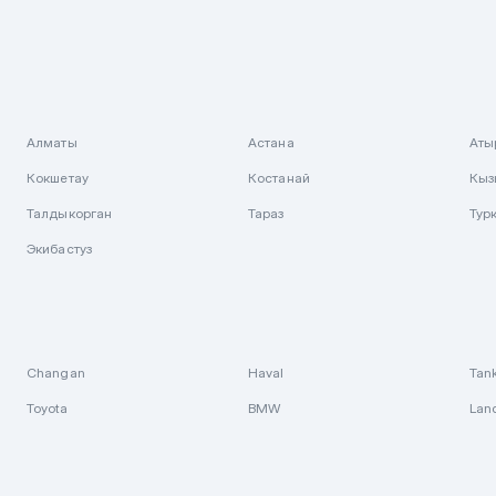
Алматы
Астана
Аты
Кокшетау
Костанай
Кыз
Талдыкорган
Тараз
Тур
Экибастуз
Changan
Haval
Tan
Toyota
BMW
Lan