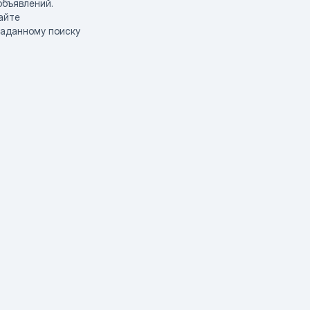
объявлений.
айте
заданному поиску