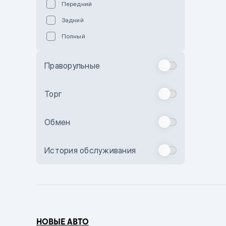
Передний
Пурпурный
Задний
Коричневый
Полный
Голубой
Синий
Праворульные
Фиолетовый
Зеленый
Торг
Желтый
Обмен
Бежевый
Бордовый
История обслуживания
Комбинированный
Бронзовый
Темно-синий
Серый металлик
НОВЫЕ АВТО
Сиреневый металлик