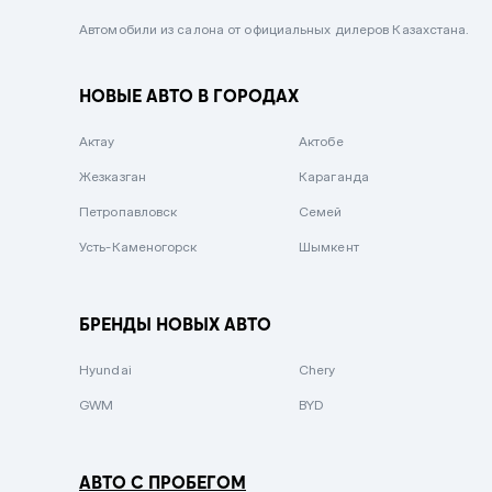
Черный металлик
Автомобили из салона от официальных дилеров Казахстана.
Стальной
НОВЫЕ АВТО В ГОРОДАХ
Вишневый
Серебристый металлик
Актау
Актобе
Темно-коричневый
Жезказган
Караганда
Бело-Дымчатый
Петропавловск
Семей
Светло-зелёный металлик
Усть-Каменогорск
Шымкент
Бирюзовый
Темно-синий металлик
БРЕНДЫ НОВЫХ АВТО
Зеленый металлик
Hyundai
Chery
Комбинированный
GWM
BYD
АВТО С ПРОБЕГОМ