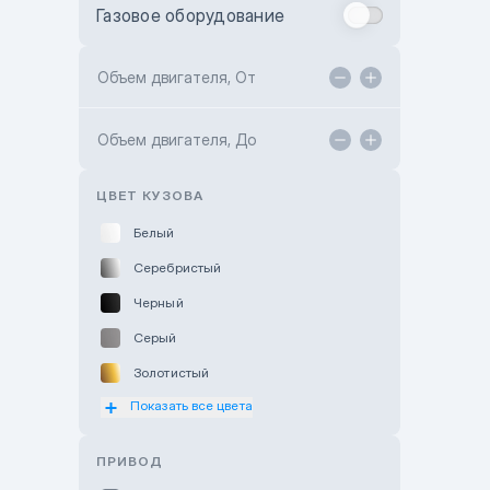
Газовое оборудование
Toyota Astana
Toyota Kokshetau
Объем двигателя, От
TANK Motors Karaganda
Объем двигателя, До
Hyundai ShymCity
Toyota Shygys
ЦВЕТ КУЗОВА
Белый
Серебристый
Черный
Серый
Золотистый
Показать все цвета
Оранжевый
Розовый
ПРИВОД
Красный