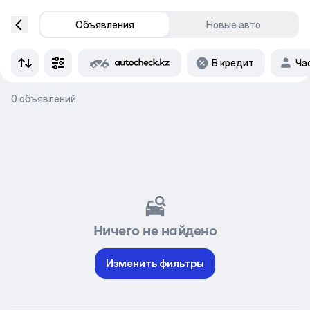
Объявления
Новые авто
В кредит
Ча
0 объявлений
Ничего не найдено
Изменить фильтры