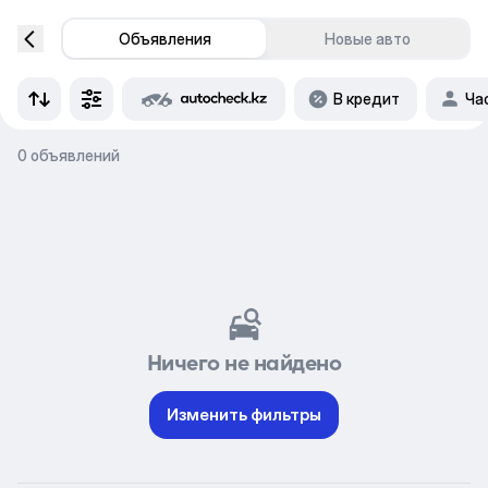
Объявления
Новые авто
В кредит
Ча
0 объявлений
Ничего не найдено
Изменить фильтры