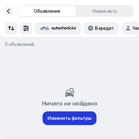
Объявления
Новые авто
В кредит
Ча
0 объявлений
Ничего не найдено
Изменить фильтры