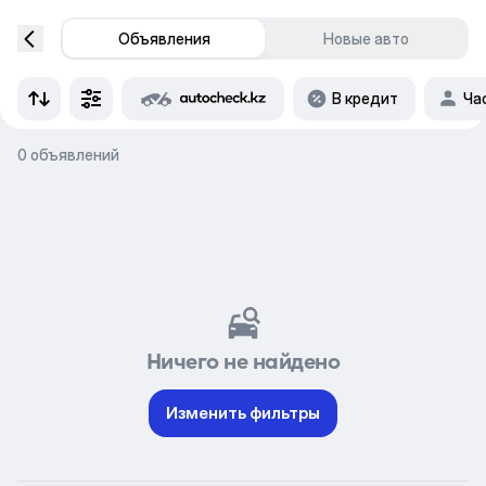
Объявления
Новые авто
В кредит
Ча
0 объявлений
Ничего не найдено
Изменить фильтры