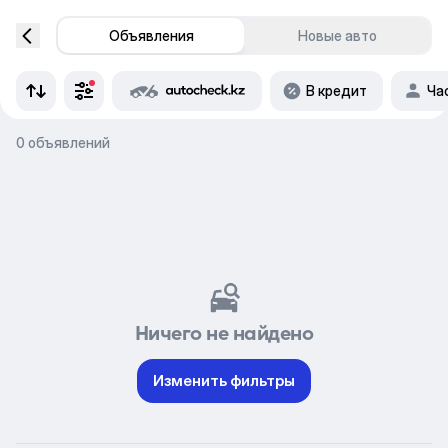
Объявления
Новые авто
В кредит
Ча
0 объявлений
Ничего не найдено
Изменить фильтры