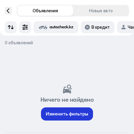
Объявления
Новые авто
В кредит
Ча
0 объявлений
Ничего не найдено
Изменить фильтры