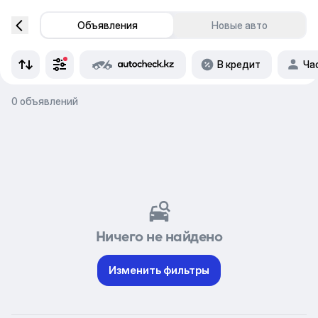
Объявления
Новые авто
В кредит
Ча
0 объявлений
Ничего не найдено
Изменить фильтры