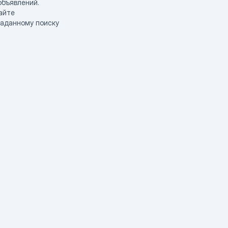
объявлений.
айте
заданному поиску