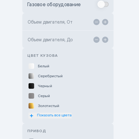
Газовое оборудование
Toyota Astana
Toyota Kokshetau
Объем двигателя, От
TANK Motors Karaganda
Объем двигателя, До
Hyundai ShymCity
Toyota Shygys
ЦВЕТ КУЗОВА
Белый
Серебристый
Черный
Серый
Золотистый
Показать все цвета
Оранжевый
Розовый
ПРИВОД
Красный