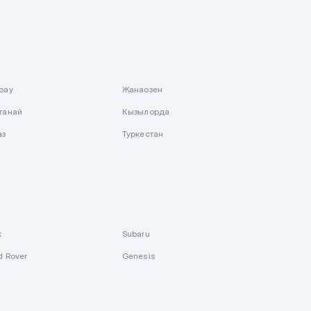
рау
Жанаозен
танай
Кызылорда
аз
Туркестан
k
Subaru
d Rover
Genesis