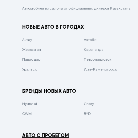
Черный металлик
Автомобили из салона от официальных дилеров Казахстана.
Стальной
НОВЫЕ АВТО В ГОРОДАХ
Вишневый
Серебристый металлик
Актау
Актобе
Темно-коричневый
Жезказган
Караганда
Бело-Дымчатый
Павлодар
Петропавловск
Светло-зелёный металлик
Уральск
Усть-Каменогорск
Бирюзовый
Темно-синий металлик
БРЕНДЫ НОВЫХ АВТО
Зеленый металлик
Hyundai
Chery
Комбинированный
GWM
BYD
АВТО С ПРОБЕГОМ