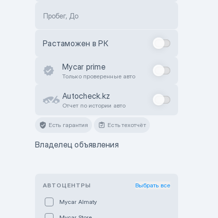
Пробег, До
Растаможен в РК
Mycar prime
Только проверенные авто
Autocheck.kz
Отчет по истории авто
Есть гарантия
Есть техотчёт
Владелец объявления
АВТОЦЕНТРЫ
Выбрать все
Mycar Almaty
Mycar Store