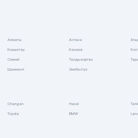
Алматы
Астана
Аты
Кокшетау
Конаев
Кос
Семей
Талдыкорган
Тар
Шымкент
Экибастуз
Changan
Haval
Tan
Toyota
BMW
Lan