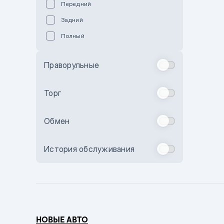
Передний
Пурпурный
Задний
Коричневый
Полный
Голубой
Синий
Праворульные
Фиолетовый
Зеленый
Торг
Желтый
Обмен
Бежевый
Бордовый
История обслуживания
Комбинированный
Бронзовый
Темно-синий
Серый металлик
НОВЫЕ АВТО
Сиреневый металлик