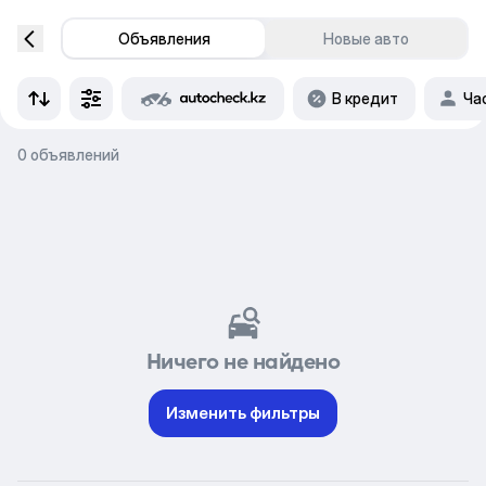
Объявления
Новые авто
В кредит
Ча
0 объявлений
Ничего не найдено
Изменить фильтры