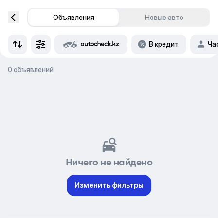
Объявления
Новые авто
В кредит
Ча
0 объявлений
Ничего не найдено
Изменить фильтры