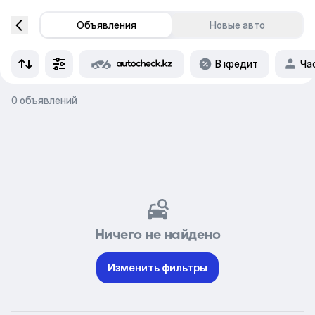
Объявления
Новые авто
В кредит
Ча
0 объявлений
Ничего не найдено
Изменить фильтры