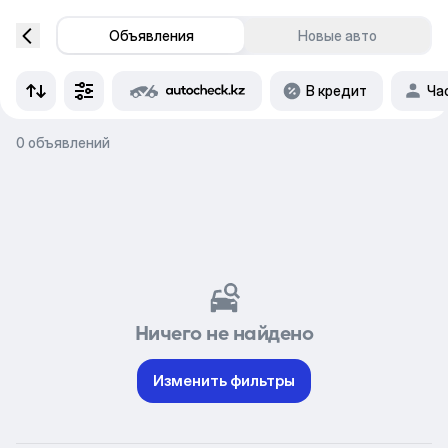
Объявления
Новые авто
В кредит
Ча
0 объявлений
Ничего не найдено
Изменить фильтры