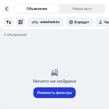
Объявления
Новые авто
В кредит
Ча
0 объявлений
Ничего не найдено
Изменить фильтры