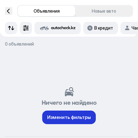
Объявления
Новые авто
В кредит
Ча
0 объявлений
Ничего не найдено
Изменить фильтры