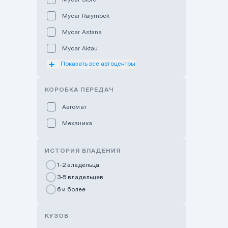
Mycar Raiymbek
Mycar Astana
Mycar Aktau
Показать все автоцентры
Mycar Uralsk
Haval & Tank Kyzylorda
КОРОБКА ПЕРЕДАЧ
Haval & Tank Pavlodar
Автомат
Bavaria Almaty
Механика
Mycar Shymkent
Bavaria Astana
ИСТОРИЯ ВЛАДЕНИЯ
GWM Nurly Zhol
1-2 владельца
3-5 владельцев
Chery Astana
6 и более
Changan Auto Nurly Zhol
Haval Atyrau
КУЗОВ
Hyundai Auto Almaty