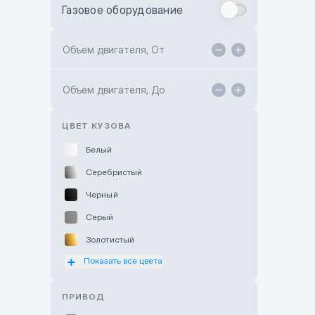
Газовое оборудование
Toyota Astana
Toyota Kokshetau
Объем двигателя, От
TANK Motors Karaganda
Объем двигателя, До
Hyundai ShymCity
Toyota Shygys
ЦВЕТ КУЗОВА
Белый
Серебристый
Черный
Серый
Золотистый
Показать все цвета
Оранжевый
Розовый
ПРИВОД
Красный