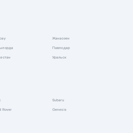
рау
Жанаозен
ылорда
Павлодар
кестан
Уральск
k
Subaru
d Rover
Genesis