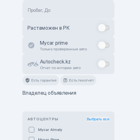
Пробег, До
Растаможен в РК
Mycar prime
Только проверенные авто
Autocheck.kz
Отчет по истории авто
Есть гарантия
Есть техотчёт
Владелец объявления
АВТОЦЕНТРЫ
Выбрать все
Mycar Almaty
Mycar Store