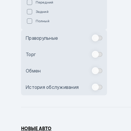
Передний
Пурпурный
Задний
Коричневый
Полный
Голубой
Синий
Праворульные
Фиолетовый
Зеленый
Торг
Желтый
Обмен
Бежевый
Бордовый
История обслуживания
Комбинированный
Бронзовый
Темно-синий
Серый металлик
НОВЫЕ АВТО
Сиреневый металлик