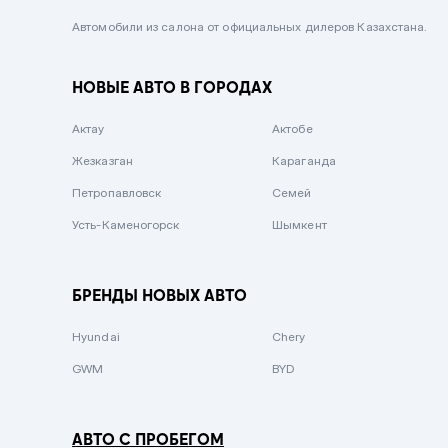
Черный металлик
Автомобили из салона от официальных дилеров Казахстана.
Стальной
НОВЫЕ АВТО В ГОРОДАХ
Вишневый
Серебристый металлик
Актау
Актобе
Темно-коричневый
Жезказган
Караганда
Бело-Дымчатый
Петропавловск
Семей
Светло-зелёный металлик
Усть-Каменогорск
Шымкент
Бирюзовый
Темно-синий металлик
БРЕНДЫ НОВЫХ АВТО
Зеленый металлик
Hyundai
Chery
Комбинированный
GWM
BYD
АВТО С ПРОБЕГОМ