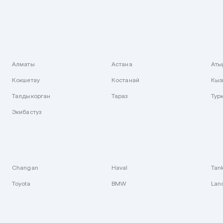
Алматы
Астана
Аты
Кокшетау
Костанай
Кыз
Талдыкорган
Тараз
Тур
Экибастуз
Changan
Haval
Tan
Toyota
BMW
Lan