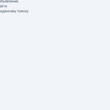
объявлений.
айте
заданному поиску