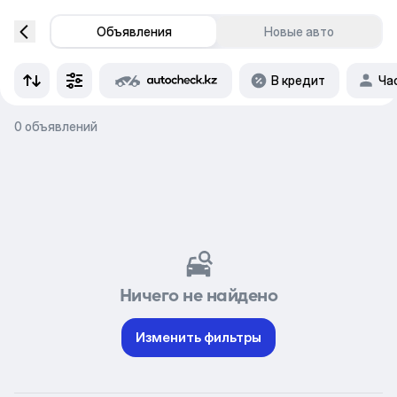
Объявления
Новые авто
В кредит
Ча
0 объявлений
Ничего не найдено
Изменить фильтры