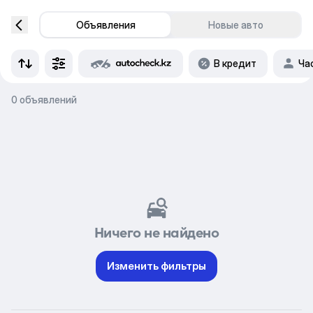
Объявления
Новые авто
В кредит
Ча
0 объявлений
Ничего не найдено
Изменить фильтры