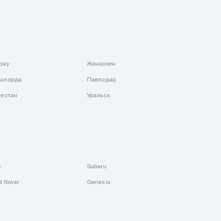
рау
Жанаозен
ылорда
Павлодар
кестан
Уральск
k
Subaru
d Rover
Genesis