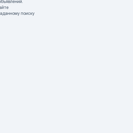
объявлений.
айте
заданному поиску