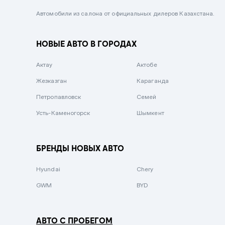
Черный металлик
Автомобили из салона от официальных дилеров Казахстана.
Стальной
НОВЫЕ АВТО В ГОРОДАХ
Вишневый
Серебристый металлик
Актау
Актобе
Темно-коричневый
Жезказган
Караганда
Бело-Дымчатый
Петропавловск
Семей
Светло-зелёный металлик
Усть-Каменогорск
Шымкент
Бирюзовый
Темно-синий металлик
БРЕНДЫ НОВЫХ АВТО
Зеленый металлик
Hyundai
Chery
Комбинированный
GWM
BYD
АВТО С ПРОБЕГОМ