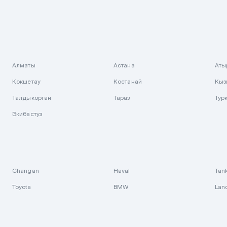
Алматы
Астана
Аты
Кокшетау
Костанай
Кыз
Талдыкорган
Тараз
Тур
Экибастуз
Changan
Haval
Tan
Toyota
BMW
Lan