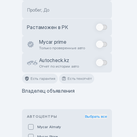
Пробег, До
Растаможен в РК
Mycar prime
Только проверенные авто
Autocheck.kz
Отчет по истории авто
Есть гарантия
Есть техотчёт
Владелец объявления
АВТОЦЕНТРЫ
Выбрать все
Mycar Almaty
Mycar Store