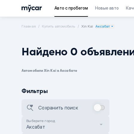
Авто с пробегом
Новые авто
Кач
Главная
Купить автомобиль
Xin Kai
Аксабат
Найдено 0 объявлен
Автомобили Xin Kai в Аксабате
Фильтры
Сохранить поиск
Выберите город
Аксабат