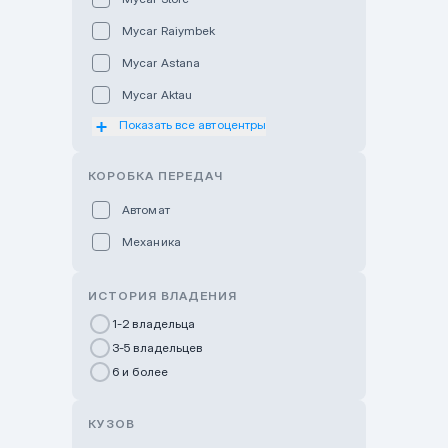
Mycar Raiymbek
Mycar Astana
Mycar Aktau
Показать все автоцентры
Mycar Uralsk
Haval & Tank Kyzylorda
КОРОБКА ПЕРЕДАЧ
Haval & Tank Pavlodar
Автомат
Bavaria Almaty
Механика
Mycar Shymkent
Bavaria Astana
ИСТОРИЯ ВЛАДЕНИЯ
GWM Nurly Zhol
1-2 владельца
3-5 владельцев
Chery Astana
6 и более
Changan Auto Nurly Zhol
Haval Atyrau
КУЗОВ
Hyundai Auto Almaty