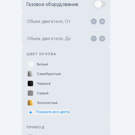
Газовое оборудование
Toyota Astana
Toyota Kokshetau
Объем двигателя, От
TANK Motors Karaganda
Объем двигателя, До
Hyundai ShymCity
Toyota Shygys
ЦВЕТ КУЗОВА
Белый
Серебристый
Черный
Серый
Золотистый
Показать все цвета
Оранжевый
Розовый
ПРИВОД
Красный