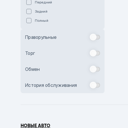
Передний
Пурпурный
Задний
Коричневый
Полный
Голубой
Синий
Праворульные
Фиолетовый
Зеленый
Торг
Желтый
Обмен
Бежевый
Бордовый
История обслуживания
Комбинированный
Бронзовый
Темно-синий
Серый металлик
НОВЫЕ АВТО
Сиреневый металлик