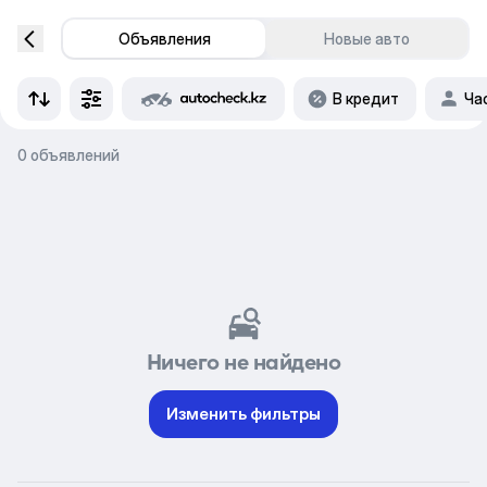
Объявления
Новые авто
В кредит
Ча
0 объявлений
Ничего не найдено
Изменить фильтры