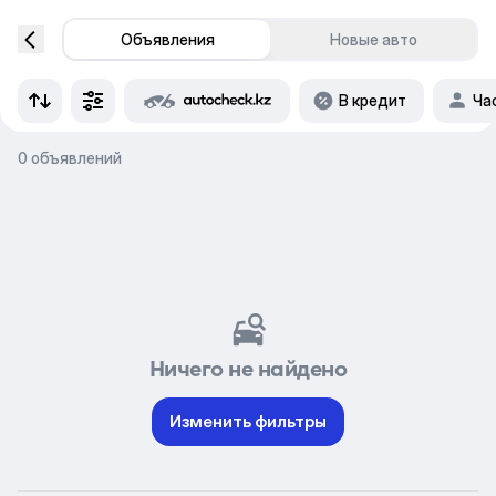
Объявления
Новые авто
В кредит
Ча
0 объявлений
Ничего не найдено
Изменить фильтры