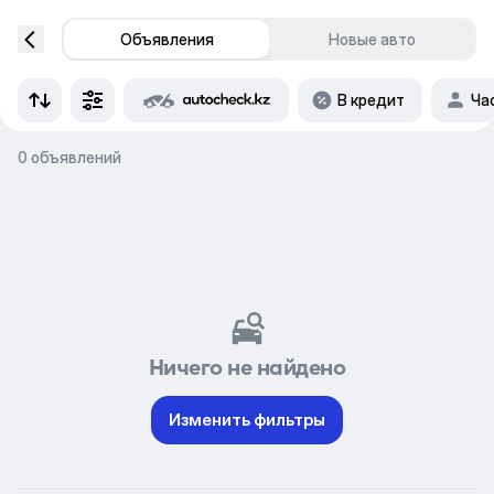
Объявления
Новые авто
В кредит
Ча
0 объявлений
Ничего не найдено
Изменить фильтры