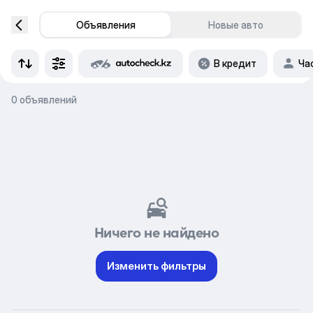
Объявления
Новые авто
В кредит
Ча
0 объявлений
Ничего не найдено
Изменить фильтры