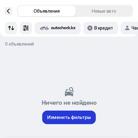
Объявления
Новые авто
В кредит
Ча
0 объявлений
Ничего не найдено
Изменить фильтры