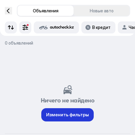
Объявления
Новые авто
В кредит
Ча
0 объявлений
Ничего не найдено
Изменить фильтры