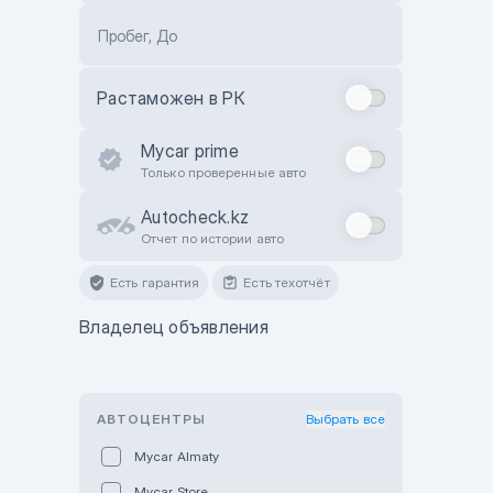
Пробег, До
Растаможен в РК
Mycar prime
Только проверенные авто
Autocheck.kz
Отчет по истории авто
Есть гарантия
Есть техотчёт
Владелец объявления
АВТОЦЕНТРЫ
Выбрать все
Mycar Almaty
Mycar Store