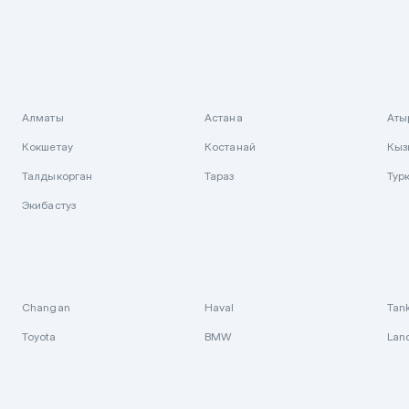
Алматы
Астана
Аты
Кокшетау
Костанай
Кыз
Талдыкорган
Тараз
Тур
Экибастуз
Changan
Haval
Tan
Toyota
BMW
Lan