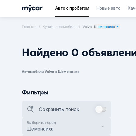
Авто с пробегом
Новые авто
Кач
Главная
Купить автомобиль
Volvo
Шемонаиха
Найдено 0 объявлен
Автомобили Volvo в Шемонаихе
Фильтры
Сохранить поиск
Выберите город
Шемонаиха