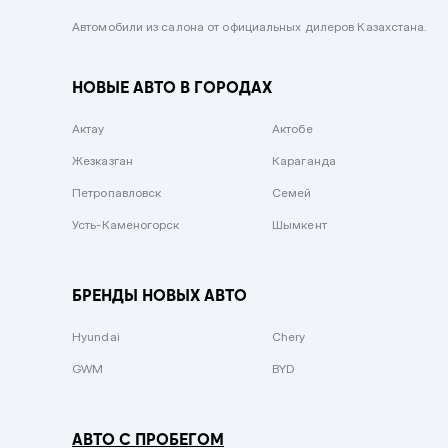
Черный металлик
Автомобили из салона от официальных дилеров Казахстана.
Стальной
НОВЫЕ АВТО В ГОРОДАХ
Вишневый
Серебристый металлик
Актау
Актобе
Темно-коричневый
Жезказган
Караганда
Бело-Дымчатый
Петропавловск
Семей
Светло-зелёный металлик
Усть-Каменогорск
Шымкент
Бирюзовый
Темно-синий металлик
БРЕНДЫ НОВЫХ АВТО
Зеленый металлик
Hyundai
Chery
Комбинированный
GWM
BYD
АВТО С ПРОБЕГОМ