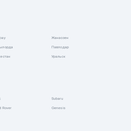
рау
Жанаозен
ылорда
Павлодар
кестан
Уральск
k
Subaru
d Rover
Genesis