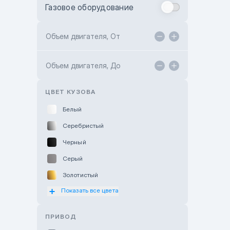
Газовое оборудование
Toyota Astana
Toyota Kokshetau
Объем двигателя, От
TANK Motors Karaganda
Объем двигателя, До
Hyundai ShymCity
Toyota Shygys
ЦВЕТ КУЗОВА
Белый
Серебристый
Черный
Серый
Золотистый
Показать все цвета
Оранжевый
Розовый
ПРИВОД
Красный