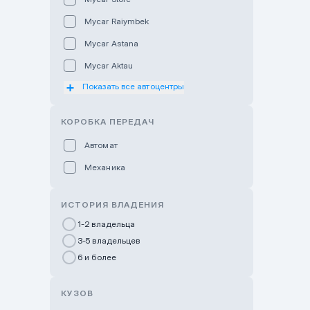
Mycar Raiymbek
Mycar Astana
Mycar Aktau
Показать все автоцентры
Mycar Uralsk
Haval & Tank Kyzylorda
КОРОБКА ПЕРЕДАЧ
Haval & Tank Pavlodar
Автомат
Bavaria Almaty
Механика
Mycar Shymkent
Bavaria Astana
ИСТОРИЯ ВЛАДЕНИЯ
GWM Nurly Zhol
1-2 владельца
3-5 владельцев
Chery Astana
6 и более
Changan Auto Nurly Zhol
Haval Atyrau
КУЗОВ
Hyundai Auto Almaty