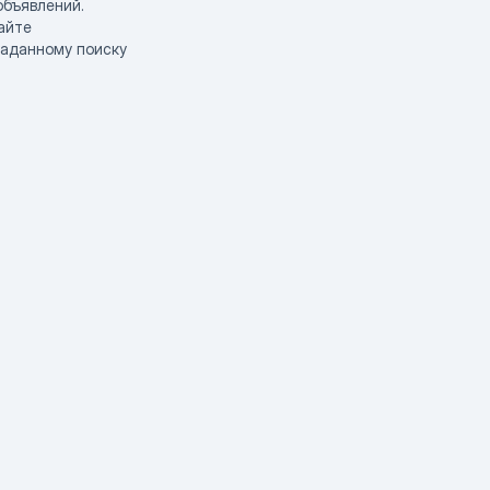
объявлений.
айте
заданному поиску