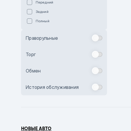
Передний
Пурпурный
Задний
Коричневый
Полный
Голубой
Синий
Праворульные
Фиолетовый
Зеленый
Торг
Желтый
Обмен
Бежевый
Бордовый
История обслуживания
Комбинированный
Бронзовый
Темно-синий
Серый металлик
НОВЫЕ АВТО
Сиреневый металлик