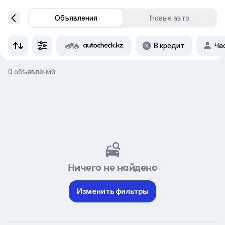
Объявления
Новые авто
В кредит
Ча
0 объявлений
Ничего не найдено
Изменить фильтры