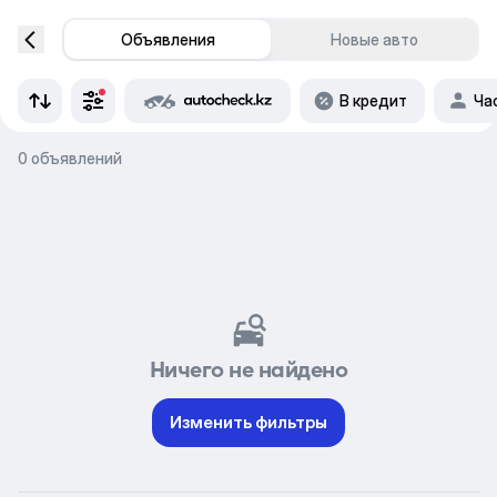
Объявления
Новые авто
В кредит
Ча
0 объявлений
Ничего не найдено
Изменить фильтры